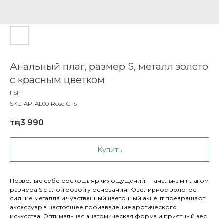
Анальный плаг, размер S, металл золото
с красным цветком
FSF
SKU:
AP-AL001Rose-G-S
тңг.
3 990
Купить
Позвольте себе роскошь ярких ощущений — анальным плагом
размера S с алой розой у основания. Ювелирное золотое
сияние металла и чувственный цветочный акцент превращают
аксессуар в настоящее произведение эротического
искусства. Оптимальная анатомическая форма и приятный вес