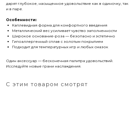
дарят глубокое, насыщенное удовольствие как в одиночку, так
и в паре.
Особенности:
Каплевидная форма для комфортного введения
Металлический вес усиливает чувство заполненности
Широкое основание-роза — безопасно и эстетично
Гипоаллергенный сплав с золотым покрытием
Подходит для температурных игр и любых смазок
Один аксессуар — бесконечная палитра удовольствий.
Исследуйте новые грани наслаждения.
С этим товаром смотрят