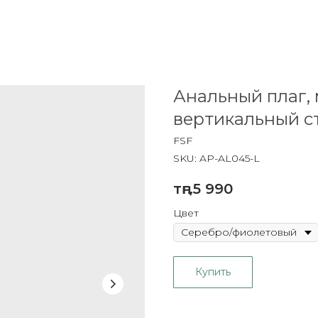
Анальный плаг, 
вертикальный с
FSF
SKU:
AP-AL045-L
тңг.
5 990
Цвет
Купить