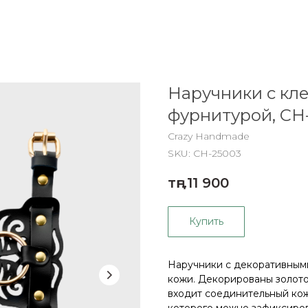
Наручники с кл
фурнитурой, CH
Crazy Handmade
SKU:
CH-25003
тңг.
11 900
Купить
Наручники с декоративными
кожи. Декорированы золото
входит соединительный ко