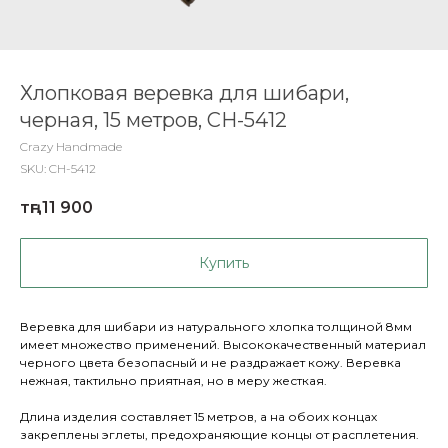
Хлопковая веревка для шибари,
черная, 15 метров, CH-5412
Crazy Handmade
SKU:
CH-5412
тңг.
11 900
Купить
Веревка для шибари из натурального хлопка толщиной 8мм
имеет множество применений. Высококачественный материал
черного цвета безопасный и не раздражает кожу. Веревка
нежная, тактильно приятная, но в меру жесткая.
Длина изделия составляет 15 метров, а на обоих концах
закреплены эглеты, предохраняющие концы от расплетения.