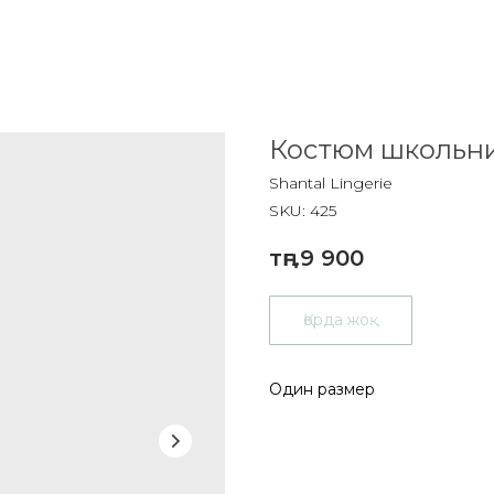
Костюм школьни
Shantal Lingerie
SKU:
425
тңг.
9 900
Қорда жоқ
Один размер