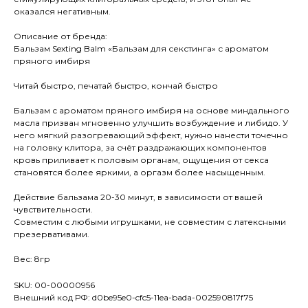
оказался негативным.
Описание от бренда:
Бальзам Sexting Balm «Бальзам для секстинга» с ароматом
пряного имбиря
Читай быстро, печатай быстро, кончай быстро
Бальзам с ароматом пряного имбиря на основе миндального
масла призван мгновенно улучшить возбуждение и либидо. У
него мягкий разогревающий эффект, нужно нанести точечно
на головку клитора, за счёт раздражающих компонентов
кровь приливает к половым органам, ощущения от секса
становятся более яркими, а оргазм более насыщенным.
Действие бальзама 20-30 минут, в зависимости от вашей
чувствительности.
Совместим с любыми игрушками, не совместим с латексными
презервативами.
Вес: 8гр
SKU: 00-00000956
Внешний код РФ: d0be95e0-cfc5-11ea-bada-002590817f75