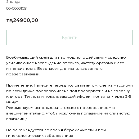
Shunga
00-00001091
тңг.
24900,00
Купить
Возбуждающий крем для пар мощного действия - средство
усиливающее наслаждение от секса, частоту оргазма и его
интенсивность. Безопасен для использования с
презервативами.
Применение: Нанесите перед половым актом, слегка массируя
по всей длине полового члена под презерватив и на головку
клитора. Теплота и покалывающий эффект появятся через 3-5
минут.
Рекомендуем использовать только с презервативом и
внешнегенитально, чтобы исключить попадание на слизистую
влагалища
Не рекомендуется во время беременности и при
гинекологических заболеваниях