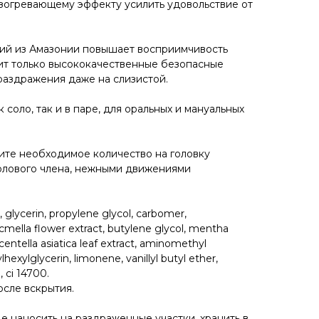
огревающему эффекту усилить удовольствие от
ний из Амазонии повышает восприимчивость
жит только высококачественные безопасные
раздражения даже на слизистой.
 соло, так и в паре, для оральных и мануальных
ите необходимое количество на головку
 полового члена, нежными движениями
 glycerin, propylene glycol, carbomer,
cmella flower extract, butylene glycol, mentha
, centella asiatica leaf extract, aminomethyl
hexylglycerin, limonene, vanillyl butyl ether,
, ci 14700.
осле вскрытия.
 наносить на раздраженные участки, хранить в