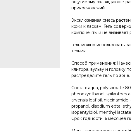
ощутимому охлаждающе-раз
прикосновений.
Эксклюзивная смесь расте
кожи к ласкам. Гель содер
компоненты и не вызывает 
Гель можно использовать как
техник.
Способ применения: Нанес
клитора, вульву и головку
распределите гель по зоне.
Состав: aqua, polysorbate 80,
phenoxyethanol, spilanthes a
arvensis leaf oil, niacinamide
propanol, disodium edta, ethyl
isopentyldiol, menthyl lactate
Срок годности: 6 месяцев п
Меры предосторожности: Не