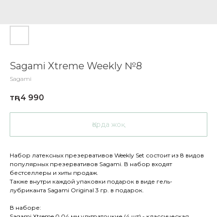
Sagami Xtreme Weekly №8
Sagami
тңг.
4 990
Қорда жоқ
Набор латексных презервативов Weekly Set состоит из 8 видов
популярных презервативов Sagami. В набор входят
бестселлеры и хиты продаж.
Также внутри каждой упаковки подарок в виде гель-
лубриканта Sagami Original 3 гр. в подарок.
В наборе:
Sagami Xtreme 0,04 мм ультратонкие (4 шт) - классическая