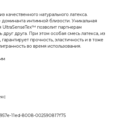
из качественного натурального латекса.
 доминанта интимной близости. Уникальная
я UltraSenseTex™ позволит партнерам
 друг друга. При этом особая смесь латекса, из
 гарантирует прочность, эластичность и в тоже
гранность во время использования.
 мм
екс
957e-11ed-8008-002590817f75