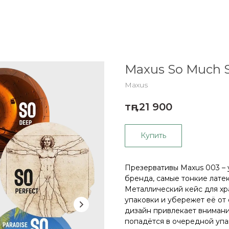
Maxus So Much 
Maxus
тңг.
21 900
Купить
Презервативы Maxus 003 – 
бренда, самые тонкие лате
Металлический кейс для хр
упаковки и убережет её о
дизайн привлекает внимание
попадётся в очередной упа