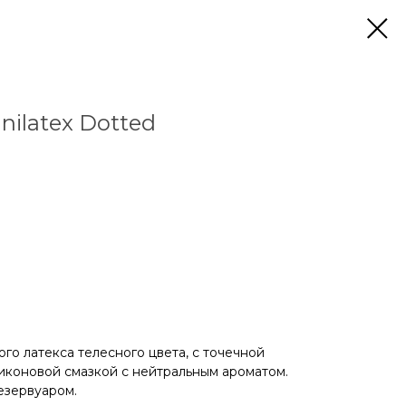
ilatex Dotted
го латекса телесного цвета, с точечной
иконовой смазкой с нейтральным ароматом.
езервуаром.