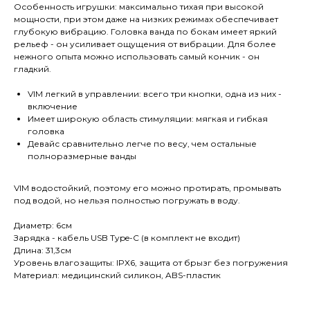
Особенность игрушки: максимально тихая при высокой
мощности, при этом даже на низких режимах обеспечивает
глубокую вибрацию. Головка ванда по бокам имеет яркий
рельеф - он усиливает ощущения от вибрации. Для более
нежного опыта можно использовать самый кончик - он
гладкий.
VIM легкий в управлении: всего три кнопки, одна из них -
включение
Имеет широкую область стимуляции: мягкая и гибкая
головка
Девайс сравнительно легче по весу, чем остальные
полноразмерные ванды
VIM водостойкий, поэтому его можно протирать, промывать
под водой, но нельзя полностью погружать в воду.
Диаметр: 6см
Зарядка - кабель USB Type-C (в комплект не входит)
Длина: 31,3см
Уровень влагозащиты: IPX6, защита от брызг без погружения
Материал: медицинский силикон, ABS-пластик