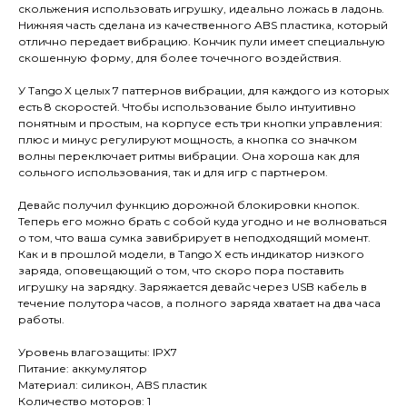
скольжения использовать игрушку, идеально ложась в ладонь.
Нижняя часть сделана из качественного ABS пластика, который
отлично передает вибрацию. Кончик пули имеет специальную
скошенную форму, для более точечного воздействия.
У Tango X целых 7 паттернов вибрации, для каждого из которых
есть 8 скоростей. Чтобы использование было интуитивно
понятным и простым, на корпусе есть три кнопки управления:
плюс и минус регулируют мощность, а кнопка со значком
волны переключает ритмы вибрации. Она хороша как для
сольного использования, так и для игр с партнером.
Девайс получил функцию дорожной блокировки кнопок.
Теперь его можно брать с собой куда угодно и не волноваться
о том, что ваша сумка завибрирует в неподходящий момент.
Как и в прошлой модели, в Tango X есть индикатор низкого
заряда, оповещающий о том, что скоро пора поставить
игрушку на зарядку. Заряжается девайс через USB кабель в
течение полутора часов, а полного заряда хватает на два часа
работы.
Уровень влагозащиты: IPX7
Питание: аккумулятор
Материал: силикон, ABS пластик
Количество моторов: 1