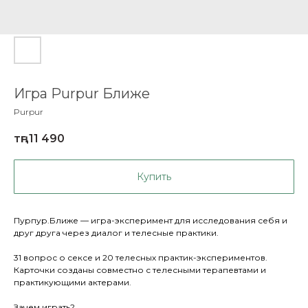
Игра Purpur Ближе
Purpur
тңг.
11 490
Купить
Пурпур.Ближе — игра-эксперимент для исследования себя и
друг друга через диалог и телесные практики.
31 вопрос о сексе и 20 телесных практик-экспериментов.
Карточки созданы совместно с телесными терапевтами и
практикующими актерами.
Зачем играть?