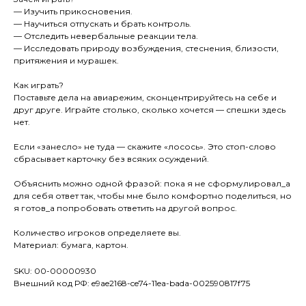
— Изучить прикосновения.
— Научиться отпускать и брать контроль.
— Отследить невербальные реакции тела.
— Исследовать природу возбуждения, стеснения, близости,
притяжения и мурашек.
Как играть?
Поставьте дела на авиарежим, сконцентрируйтесь на себе и
друг друге. Играйте столько, сколько хочется — спешки здесь
нет.
Если «занесло» не туда — скажите «лосось». Это стоп-слово
сбрасывает карточку без всяких осуждений.
Объяснить можно одной фразой: пока я не сформулировал_а
для себя ответ так, чтобы мне было комфортно поделиться, но
я готов_а попробовать ответить на другой вопрос.
Количество игроков определяете вы.
Материал: бумага, картон.
SKU: 00-00000930
Внешний код РФ: e9ae2168-ce74-11ea-bada-002590817f75