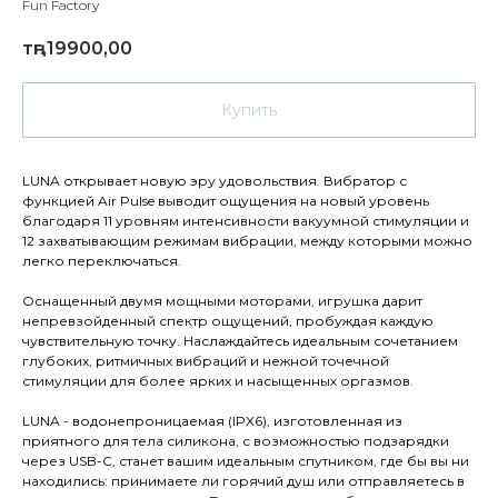
Fun Factory
тңг.
19900,00
Купить
LUNA открывает новую эру удовольствия. Вибратор с
функцией Air Pulse выводит ощущения на новый уровень
благодаря 11 уровням интенсивности вакуумной стимуляции и
12 захватывающим режимам вибрации, между которыми можно
легко переключаться.
Оснащенный двумя мощными моторами, игрушка дарит
непревзойденный спектр ощущений, пробуждая каждую
чувствительную точку. Наслаждайтесь идеальным сочетанием
глубоких, ритмичных вибраций и нежной точечной
стимуляции для более ярких и насыщенных оргазмов.
LUNA - водонепроницаемая (IPX6), изготовленная из
приятного для тела силикона, с возможностью подзарядки
через USB-C, станет вашим идеальным спутником, где бы вы ни
находились: принимаете ли горячий душ или отправляетесь в