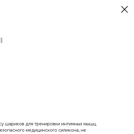
l
весу шариков для тренировки интимных мышц.
безопасного медицинского силикона, не