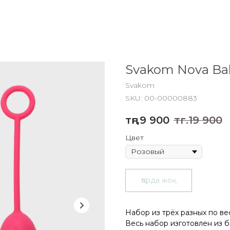
Svakom Nova Bal
Svakom
SKU:
00-00000883
тңг.
9 900
тңг.
19 900
Цвет
Қорда жоқ
Набор из трёх разных по 
Весь набор изготовлен из 