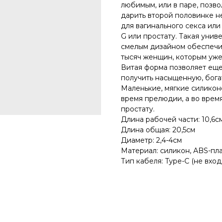
любимым, или в паре, позво
дарить второй половинке 
для вагинального секса или
G или простату. Такая унив
смелым дизайном обеспечи
тысяч женщин, которым уже
Витая форма позволяет еще
получить насыщенную, бога
Маленькие, мягкие силикон
время прелюдии, а во врем
простату.
Длина рабочей части: 10,6с
Длина общая: 20,5см
Диаметр: 2,4-4см
Материал: силикон, ABS-пл
Тип кабеля: Type-C (не вход