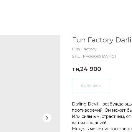
Fun Factory Darli
Fun Factory
SKU:
FF000996WR01
тңг.
24 900
Қорда жоқ
Darling Devil – возбуждающ
противоречий. Он может быт
Или сильным, страстным, огн
ваших желаний!
Модель может использоватьс