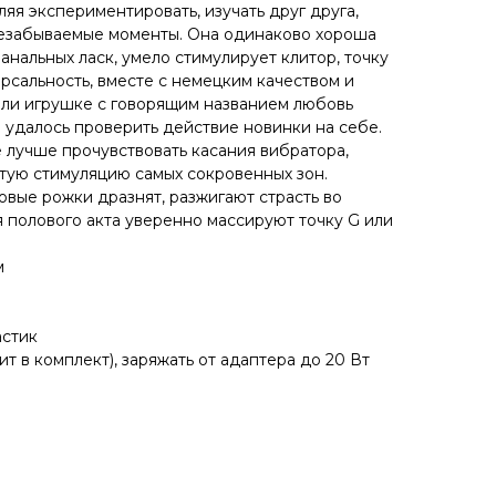
ляя экспериментировать, изучать друг друга,
незабываемые моменты. Она одинаково хороша
 анальных ласк, умело стимулирует клитор, точку
ерсальность, вместе с немецким качеством и
ли игрушке с говорящим названием любовь
 удалось проверить действие новинки на себе.
 лучше прочувствовать касания вибратора,
тую стимуляцию самых сокровенных зон.
овые рожки дразнят, разжигают страсть во
я полового акта уверенно массируют точку G или
м
астик
ит в комплект), заряжать от адаптера до 20 Вт