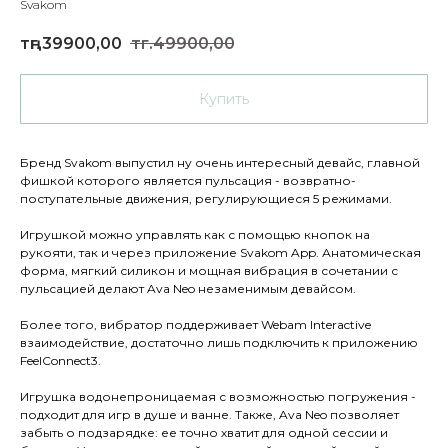
Svakom
тңг.
39900,00
тңг.
49900,00
Купить
Бренд Svakom выпустил ну очень интересный девайс, главной
фишкой которого является пульсация - возвратно-
поступательные движения, регулирующиеся 5 режимами.
Игрушкой можно управлять как с помощью кнопок на
рукояти, так и через приложение Svakom App. Анатомическая
форма, мягкий силикон и мощная вибрация в сочетании с
пульсацией делают Ava Neo незаменимым девайсом.
Более того, вибратор поддерживает Webam Interactive
взаимодействие, достаточно лишь подключить к приложению
FeelConnect3.
Игрушка водонепроницаемая с возможностью погружения -
подходит для игр в душе и ванне. Также, Ava Neo позволяет
забыть о подзарядке: ее точно хватит для одной сессии и